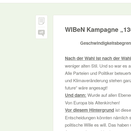
WIBeN Kampagne „130 j
off
Geschwindigkeitsbegrenzu
Nach der Wahl ist nach der Wahl
weniger alten Stil. Und so war e
Alle Parteien und Politiker beteue
und Klimaveränderung stehen ganz 
future“ wäre angesagt!
Und dann:
Wurde auf allen Ebenen
Von Europa bis Altenkirchen!
Vor diesem Hintergrund
ist die
Entscheidungen könnten nämlich s
politische Wille es will. Das habe