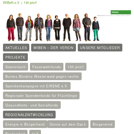
WIBeN e.V.
>
130 jetzt!
AKTUELLES
WIBEN – DER VEREIN
UNSERE MITGLIEDER
PROJEKTE
Stammtisch
Feuerwehrfonds
130 jetzt!
Buntes Bündnis Westerwald gegen rechts
Spendenkampagne mit EIRENE e.V.
Regionaler Spendenfonds für Flüchtlinge
Gesundheits- und Sozialfonds
REGIONALENTWICKLUNG
Energie in Bürgerhand
Sonne auf dem Dach
Bürgerwind
Brodeinheit
21X