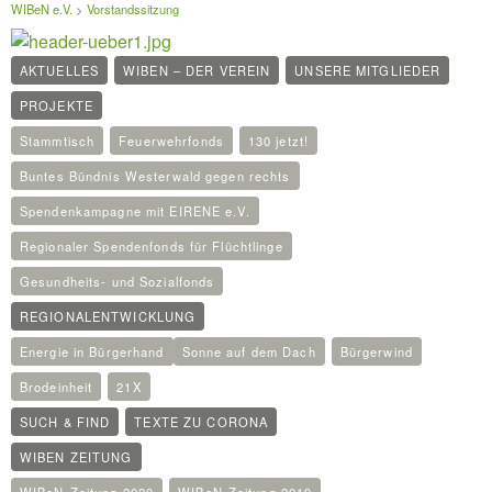
WIBeN e.V.
>
Vorstandssitzung
AKTUELLES
WIBEN – DER VEREIN
UNSERE MITGLIEDER
PROJEKTE
Stammtisch
Feuerwehrfonds
130 jetzt!
Buntes Bündnis Westerwald gegen rechts
Spendenkampagne mit EIRENE e.V.
Regionaler Spendenfonds für Flüchtlinge
Gesundheits- und Sozialfonds
REGIONALENTWICKLUNG
Energie in Bürgerhand
Sonne auf dem Dach
Bürgerwind
Brodeinheit
21X
SUCH & FIND
TEXTE ZU CORONA
WIBEN ZEITUNG