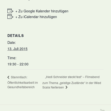
+ Zu Google Kalender hinzufügen
+ Zu iCalendar hinzufügen
DETAILS
Date:
13. Juli 2015
Time:
19:30 - 22:00
„Hedi Schneider steckt fest“ – Filmabend
Stammtisch:
Öffentlichkeitsarbeit im
zum Thema „geistige Zustände“ in der Wied
Gesundheitsbereich
Scala Neitersen
Top