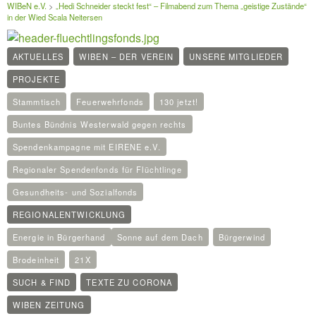
WIBeN e.V.
>
„Hedi Schneider steckt fest“ – Filmabend zum Thema „geistige Zustände“
in der Wied Scala Neitersen
AKTUELLES
WIBEN – DER VEREIN
UNSERE MITGLIEDER
PROJEKTE
Stammtisch
Feuerwehrfonds
130 jetzt!
Buntes Bündnis Westerwald gegen rechts
Spendenkampagne mit EIRENE e.V.
Regionaler Spendenfonds für Flüchtlinge
Gesundheits- und Sozialfonds
REGIONALENTWICKLUNG
Energie in Bürgerhand
Sonne auf dem Dach
Bürgerwind
Brodeinheit
21X
SUCH & FIND
TEXTE ZU CORONA
WIBEN ZEITUNG