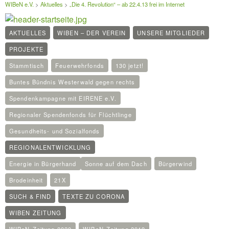
WIBeN e.V.
>
Aktuelles
>
„Die 4. Revolution“ – ab 22.4.13 frei im Internet
AKTUELLES
WIBEN – DER VEREIN
UNSERE MITGLIEDER
PROJEKTE
Stammtisch
Feuerwehrfonds
130 jetzt!
Buntes Bündnis Westerwald gegen rechts
Spendenkampagne mit EIRENE e.V.
Regionaler Spendenfonds für Flüchtlinge
Gesundheits- und Sozialfonds
REGIONALENTWICKLUNG
Energie in Bürgerhand
Sonne auf dem Dach
Bürgerwind
Brodeinheit
21X
SUCH & FIND
TEXTE ZU CORONA
WIBEN ZEITUNG