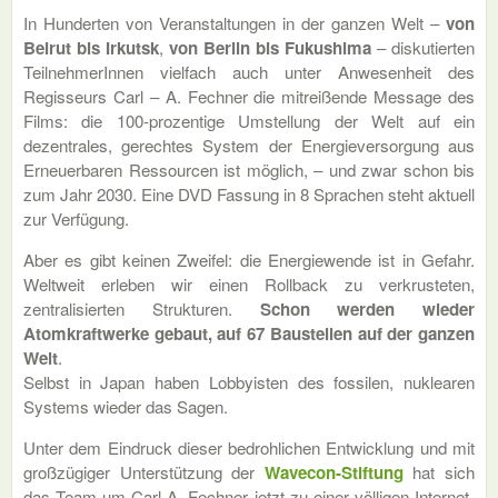
In Hunderten von Veranstaltungen in der ganzen Welt –
von
Beirut bis Irkutsk
,
von Berlin bis Fukushima
– diskutierten
TeilnehmerInnen vielfach auch unter Anwesenheit des
Regisseurs Carl – A. Fechner die mitreißende Message des
Films: die 100-prozentige Umstellung der Welt auf ein
dezentrales, gerechtes System der Energieversorgung aus
Erneuerbaren Ressourcen ist möglich, – und zwar schon bis
zum Jahr 2030. Eine DVD Fassung in 8 Sprachen steht aktuell
zur Verfügung.
Aber es gibt keinen Zweifel: die Energiewende ist in Gefahr.
Weltweit erleben wir einen Rollback zu verkrusteten,
zentralisierten Strukturen.
Schon werden wieder
Atomkraftwerke gebaut, auf 67 Baustellen auf der ganzen
Welt
.
Selbst in Japan haben Lobbyisten des fossilen, nuklearen
Systems wieder das Sagen.
Unter dem Eindruck dieser bedrohlichen Entwicklung und mit
großzügiger Unterstützung der
Wavecon-Stiftung
hat sich
das Team um Carl-A. Fechner jetzt zu einer völligen Internet-