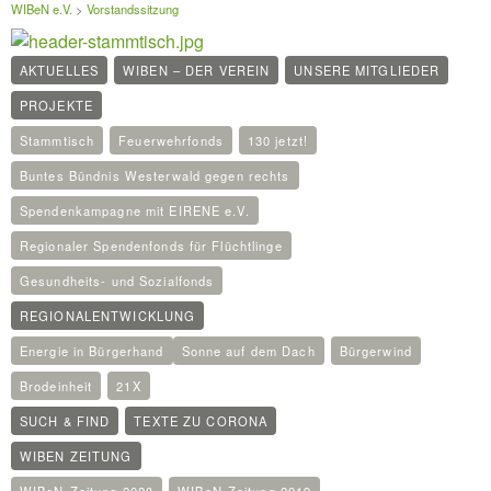
WIBeN e.V.
>
Vorstandssitzung
AKTUELLES
WIBEN – DER VEREIN
UNSERE MITGLIEDER
PROJEKTE
Stammtisch
Feuerwehrfonds
130 jetzt!
Buntes Bündnis Westerwald gegen rechts
Spendenkampagne mit EIRENE e.V.
Regionaler Spendenfonds für Flüchtlinge
Gesundheits- und Sozialfonds
REGIONALENTWICKLUNG
Energie in Bürgerhand
Sonne auf dem Dach
Bürgerwind
Brodeinheit
21X
SUCH & FIND
TEXTE ZU CORONA
WIBEN ZEITUNG