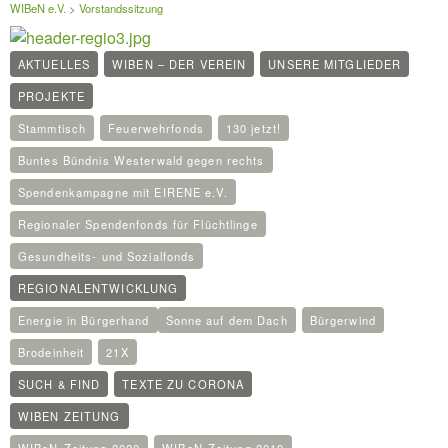
WIBeN e.V.
>
Vorstandssitzung
AKTUELLES
WIBEN – DER VEREIN
UNSERE MITGLIEDER
PROJEKTE
Stammtisch
Feuerwehrfonds
130 jetzt!
Buntes Bündnis Westerwald gegen rechts
Spendenkampagne mit EIRENE e.V.
Regionaler Spendenfonds für Flüchtlinge
Gesundheits- und Sozialfonds
REGIONALENTWICKLUNG
Energie in Bürgerhand
Sonne auf dem Dach
Bürgerwind
Brodeinheit
21X
SUCH & FIND
TEXTE ZU CORONA
WIBEN ZEITUNG