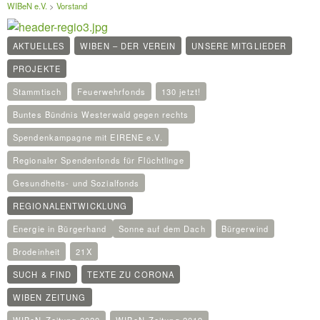
WIBeN e.V.
>
Vorstand
AKTUELLES
WIBEN – DER VEREIN
UNSERE MITGLIEDER
PROJEKTE
Stammtisch
Feuerwehrfonds
130 jetzt!
Buntes Bündnis Westerwald gegen rechts
Spendenkampagne mit EIRENE e.V.
Regionaler Spendenfonds für Flüchtlinge
Gesundheits- und Sozialfonds
REGIONALENTWICKLUNG
Energie in Bürgerhand
Sonne auf dem Dach
Bürgerwind
Brodeinheit
21X
SUCH & FIND
TEXTE ZU CORONA
WIBEN ZEITUNG