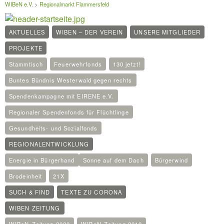
WIBeN e.V.
>
Regionalmarkt Flammersfeld
AKTUELLES
WIBEN – DER VEREIN
UNSERE MITGLIEDER
PROJEKTE
Stammtisch
Feuerwehrfonds
130 jetzt!
Buntes Bündnis Westerwald gegen rechts
Spendenkampagne mit EIRENE e.V.
Regionaler Spendenfonds für Flüchtlinge
Gesundheits- und Sozialfonds
REGIONALENTWICKLUNG
Energie in Bürgerhand
Sonne auf dem Dach
Bürgerwind
Brodeinheit
21X
SUCH & FIND
TEXTE ZU CORONA
WIBEN ZEITUNG