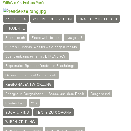
WIBeN e.V.
>
Freitags Menü
AKTUELLES
WIBEN – DER VEREIN
UNSERE MITGLIEDER
PROJEKTE
Stammtisch
Feuerwehrfonds
130 jetzt!
Buntes Bündnis Westerwald gegen rechts
Spendenkampagne mit EIRENE e.V.
Regionaler Spendenfonds für Flüchtlinge
Gesundheits- und Sozialfonds
REGIONALENTWICKLUNG
Energie in Bürgerhand
Sonne auf dem Dach
Bürgerwind
Brodeinheit
21X
SUCH & FIND
TEXTE ZU CORONA
WIBEN ZEITUNG