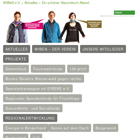
WIBeN e.V.
>
Aktuelles
>
Ein schöner Stammtisch-Abend
AKTUELLES
WIBEN – DER VEREIN
UNSERE MITGLIEDER
PROJEKTE
Stammtisch
Feuerwehrfonds
130 jetzt!
Buntes Bündnis Westerwald gegen rechts
Spendenkampagne mit EIRENE e.V.
Regionaler Spendenfonds für Flüchtlinge
Gesundheits- und Sozialfonds
REGIONALENTWICKLUNG
Energie in Bürgerhand
Sonne auf dem Dach
Bürgerwind
Brodeinheit
21X