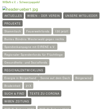
WIBeN e.V.
>
Schwarzpappelof
AKTUELLES
WIBEN – DER VEREIN
UNSERE MITGLIEDER
PROJEKTE
Stammtisch
Feuerwehrfonds
130 jetzt!
Buntes Bündnis Westerwald gegen rechts
Spendenkampagne mit EIRENE e.V.
Regionaler Spendenfonds für Flüchtlinge
Gesundheits- und Sozialfonds
REGIONALENTWICKLUNG
Energie in Bürgerhand
Sonne auf dem Dach
Bürgerwind
Brodeinheit
21X
SUCH & FIND
TEXTE ZU CORONA
WIBEN ZEITUNG