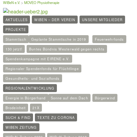
WIBeN e.V.
>
MOVEO Physiotherapie
AKTUELLES
WIBEN – DER VEREIN
UNSERE MITGLIEDER
PROJEKTE
Stammtisch
Geplante Stammtische in 2019
Feuerwehrfonds
130 jetzt!
Buntes Bündnis Westerwald gegen rechts
Spendenkampagne mit EIRENE e.V.
Regionaler Spendenfonds für Flüchtlinge
Gesundheits- und Sozialfonds
REGIONALENTWICKLUNG
Energie in Bürgerhand
Sonne auf dem Dach
Bürgerwind
Brodeinheit
21X
SUCH & FIND
TEXTE ZU CORONA
WIBEN ZEITUNG