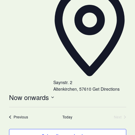
Saynstr. 2
Altenkirchen
,
57610
Get Directions
Now onwards
Select
date.
Events
Previous
Today
Next
Events