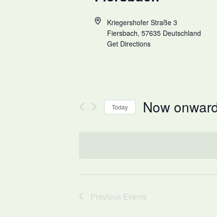
Kriegershofer Straße 3
Fiersbach
,
57635
Deutschland
Get Directions
Now onwar
Today
Select
date.
Previous
Events