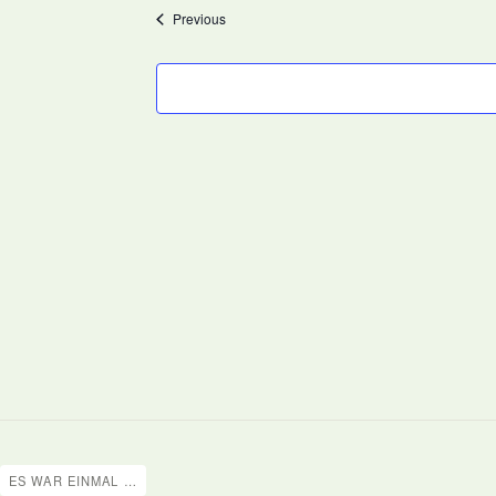
date.
Events
Previous
ES WAR EINMAL …