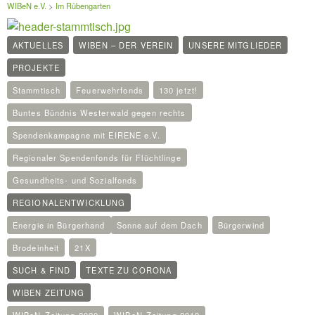
WIBeN e.V.
>
Im Rübengarten
AKTUELLES
WIBEN – DER VEREIN
UNSERE MITGLIEDER
PROJEKTE
Stammtisch
Feuerwehrfonds
130 jetzt!
Buntes Bündnis Westerwald gegen rechts
Spendenkampagne mit EIRENE e.V.
Regionaler Spendenfonds für Flüchtlinge
Gesundheits- und Sozialfonds
REGIONALENTWICKLUNG
Energie in Bürgerhand
Sonne auf dem Dach
Bürgerwind
Brodeinheit
21X
SUCH & FIND
TEXTE ZU CORONA
WIBEN ZEITUNG