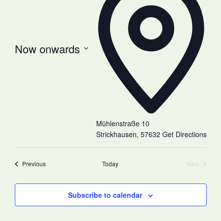
Now onwards
Select
date.
Mühlenstraße 10
Strickhausen
,
57632
Get Directions
Events
Previous
Today
Next
Events
Subscribe to calendar