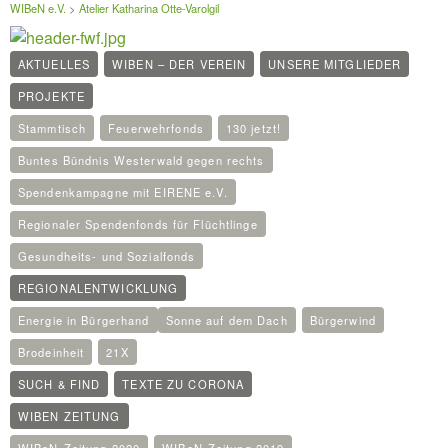
WIBeN e.V.
>
Atelier Katharina Otte-Varolgil
AKTUELLES
WIBEN – DER VEREIN
UNSERE MITGLIEDER
PROJEKTE
Stammtisch
Feuerwehrfonds
130 jetzt!
Buntes Bündnis Westerwald gegen rechts
Spendenkampagne mit EIRENE e.V.
Regionaler Spendenfonds für Flüchtlinge
Gesundheits- und Sozialfonds
REGIONALENTWICKLUNG
Energie in Bürgerhand
Sonne auf dem Dach
Bürgerwind
Brodeinheit
21X
SUCH & FIND
TEXTE ZU CORONA
WIBEN ZEITUNG