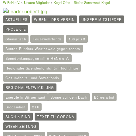
WIBeN e.V.
>
Unsere Mitglieder
>
Kegel Ofen – Stefan Sennewald-Kegel
AKTUELLES
WIBEN – DER VEREIN
UNSERE MITGLIEDER
PROJEKTE
Stammtisch
Feuerwehrfonds
130 jetzt!
Buntes Bündnis Westerwald gegen rechts
Spendenkampagne mit EIRENE e.V.
Regionaler Spendenfonds für Flüchtlinge
Gesundheits- und Sozialfonds
REGIONALENTWICKLUNG
Energie in Bürgerhand
Sonne auf dem Dach
Bürgerwind
Brodeinheit
21X
SUCH & FIND
TEXTE ZU CORONA
WIBEN ZEITUNG