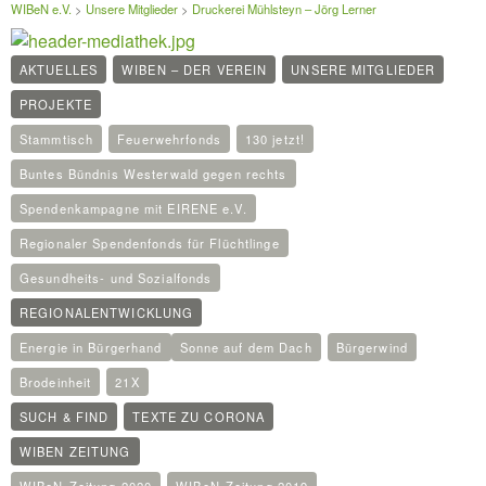
WIBeN e.V.
>
Unsere Mitglieder
>
Druckerei Mühlsteyn – Jörg Lerner
AKTUELLES
WIBEN – DER VEREIN
UNSERE MITGLIEDER
PROJEKTE
Stammtisch
Feuerwehrfonds
130 jetzt!
Buntes Bündnis Westerwald gegen rechts
Spendenkampagne mit EIRENE e.V.
Regionaler Spendenfonds für Flüchtlinge
Gesundheits- und Sozialfonds
REGIONALENTWICKLUNG
Energie in Bürgerhand
Sonne auf dem Dach
Bürgerwind
Brodeinheit
21X
SUCH & FIND
TEXTE ZU CORONA
WIBEN ZEITUNG