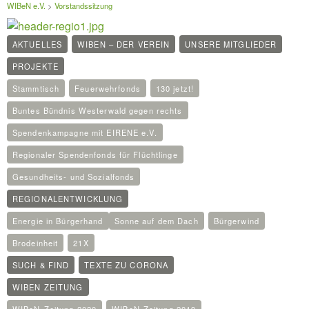
WIBeN e.V.
>
Vorstandssitzung
AKTUELLES
WIBEN – DER VEREIN
UNSERE MITGLIEDER
PROJEKTE
Stammtisch
Feuerwehrfonds
130 jetzt!
Buntes Bündnis Westerwald gegen rechts
Spendenkampagne mit EIRENE e.V.
Regionaler Spendenfonds für Flüchtlinge
Gesundheits- und Sozialfonds
REGIONALENTWICKLUNG
Energie in Bürgerhand
Sonne auf dem Dach
Bürgerwind
Brodeinheit
21X
SUCH & FIND
TEXTE ZU CORONA
WIBEN ZEITUNG