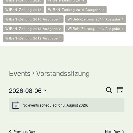
WIBeN-Zeitung 2020
WIBeN-Zeitung 2019
WIBeN-Zeitung 2018
WIBeN-Zeitung 2016 Ausgabe 2
WIBeN-Zeitung 2016 Ausgabe 1
WIBeN-Zeitung 2014 Ausgabe 1
WIBeN-Zeitung 2013 Ausgabe 2
WIBeN-Zeitung 2013 Ausgabe 1
WIBeN-Zeitung 2012 Ausgabe 1
Events
Vorstandssitzung
Events
Event
2026-08-06
Search
Day
Search
Views
Select
and
Navig
date.
No events scheduled for 6. August 2026.
Views
Navigation
Previous Day
Next Day