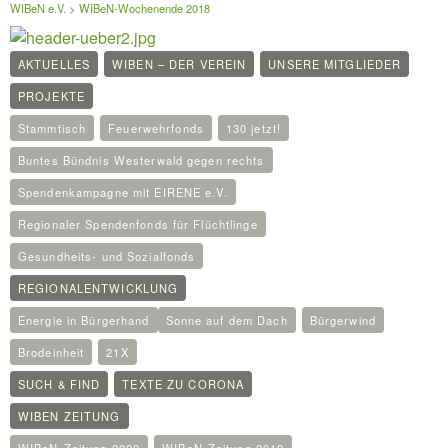
WIBeN e.V.
>
WIBeN-Wochenende 2018
AKTUELLES
WIBEN – DER VEREIN
UNSERE MITGLIEDER
PROJEKTE
Stammtisch
Feuerwehrfonds
130 jetzt!
Buntes Bündnis Westerwald gegen rechts
Spendenkampagne mit EIRENE e.V.
Regionaler Spendenfonds für Flüchtlinge
Gesundheits- und Sozialfonds
REGIONALENTWICKLUNG
Energie in Bürgerhand
Sonne auf dem Dach
Bürgerwind
Brodeinheit
21X
SUCH & FIND
TEXTE ZU CORONA
WIBEN ZEITUNG