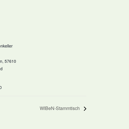
nkeller
en
,
57610
nd
0
WIBeN-Stammtisch