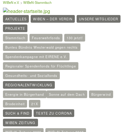
WIBeN e.V.
>
WIBeN-Stammtisch
AKTUELLES
WIBEN – DER VEREIN
UNSERE MITGLIEDER
PROJEKTE
Stammtisch
Feuerwehrfonds
130 jetzt!
Buntes Bündnis Westerwald gegen rechts
Spendenkampagne mit EIRENE e.V.
Regionaler Spendenfonds für Flüchtlinge
Gesundheits- und Sozialfonds
REGIONALENTWICKLUNG
Energie in Bürgerhand
Sonne auf dem Dach
Bürgerwind
Brodeinheit
21X
SUCH & FIND
TEXTE ZU CORONA
WIBEN ZEITUNG