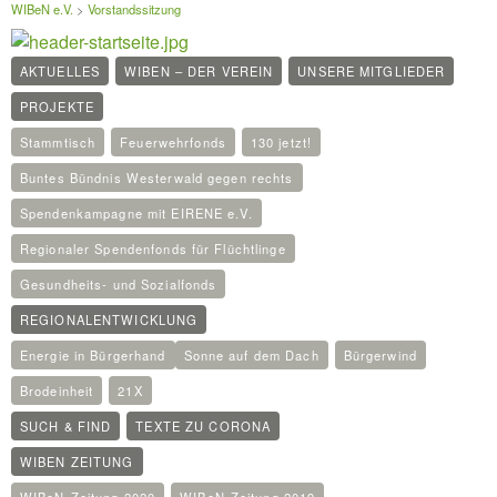
WIBeN e.V.
>
Vorstandssitzung
AKTUELLES
WIBEN – DER VEREIN
UNSERE MITGLIEDER
PROJEKTE
Stammtisch
Feuerwehrfonds
130 jetzt!
Buntes Bündnis Westerwald gegen rechts
Spendenkampagne mit EIRENE e.V.
Regionaler Spendenfonds für Flüchtlinge
Gesundheits- und Sozialfonds
REGIONALENTWICKLUNG
Energie in Bürgerhand
Sonne auf dem Dach
Bürgerwind
Brodeinheit
21X
SUCH & FIND
TEXTE ZU CORONA
WIBEN ZEITUNG