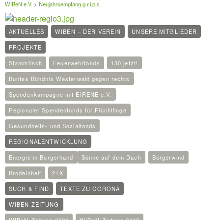
WIBeN e.V.
>
Neujahrsempfang g.r.i.p.s.
AKTUELLES
WIBEN – DER VEREIN
UNSERE MITGLIEDER
PROJEKTE
Stammtisch
Feuerwehrfonds
130 jetzt!
Buntes Bündnis Westerwald gegen rechts
Spendenkampagne mit EIRENE e.V.
Regionaler Spendenfonds für Flüchtlinge
Gesundheits- und Sozialfonds
REGIONALENTWICKLUNG
Energie in Bürgerhand
Sonne auf dem Dach
Bürgerwind
Brodeinheit
21X
SUCH & FIND
TEXTE ZU CORONA
WIBEN ZEITUNG