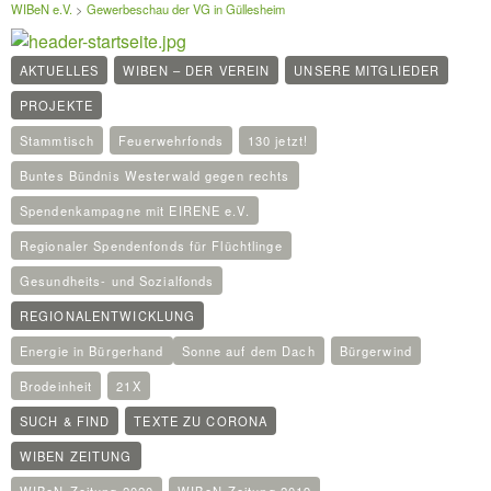
WIBeN e.V.
>
Gewerbeschau der VG in Güllesheim
AKTUELLES
WIBEN – DER VEREIN
UNSERE MITGLIEDER
PROJEKTE
Stammtisch
Feuerwehrfonds
130 jetzt!
Buntes Bündnis Westerwald gegen rechts
Spendenkampagne mit EIRENE e.V.
Regionaler Spendenfonds für Flüchtlinge
Gesundheits- und Sozialfonds
REGIONALENTWICKLUNG
Energie in Bürgerhand
Sonne auf dem Dach
Bürgerwind
Brodeinheit
21X
SUCH & FIND
TEXTE ZU CORONA
WIBEN ZEITUNG