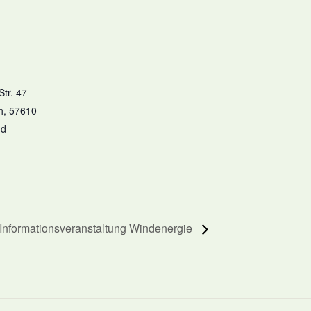
Str. 47
h
,
57610
nd
Informationsveranstaltung Windenergie