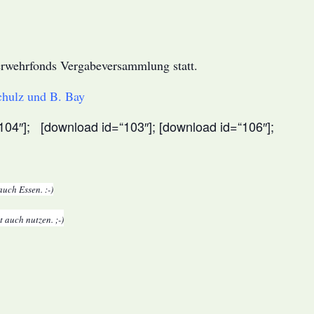
rwehrfonds Vergabeversammlung statt.
chulz und B. Bay
04″]; [download id=“103″]; [download id=“106″];
auch Essen. :-)
 auch nutzen. ;-)