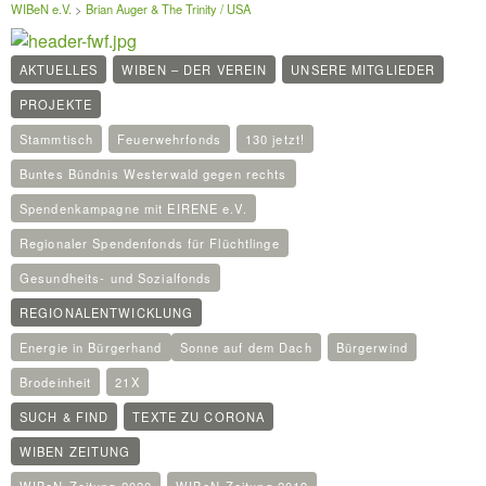
WIBeN e.V.
>
Brian Auger & The Trinity / USA
AKTUELLES
WIBEN – DER VEREIN
UNSERE MITGLIEDER
PROJEKTE
Stammtisch
Feuerwehrfonds
130 jetzt!
Buntes Bündnis Westerwald gegen rechts
Spendenkampagne mit EIRENE e.V.
Regionaler Spendenfonds für Flüchtlinge
Gesundheits- und Sozialfonds
REGIONALENTWICKLUNG
Energie in Bürgerhand
Sonne auf dem Dach
Bürgerwind
Brodeinheit
21X
SUCH & FIND
TEXTE ZU CORONA
WIBEN ZEITUNG