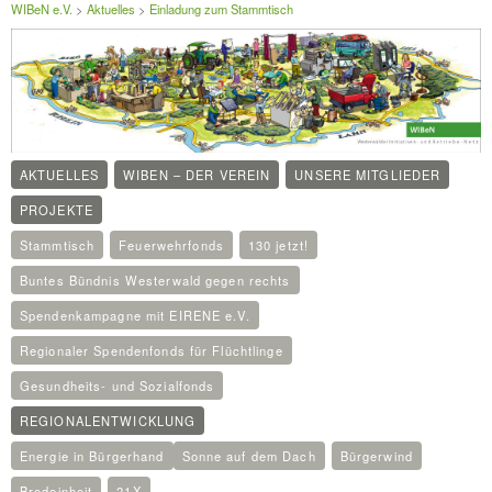
WIBeN e.V.
>
Aktuelles
>
Einladung zum Stammtisch
AKTUELLES
WIBEN – DER VEREIN
UNSERE MITGLIEDER
PROJEKTE
Stammtisch
Feuerwehrfonds
130 jetzt!
Buntes Bündnis Westerwald gegen rechts
Spendenkampagne mit EIRENE e.V.
Regionaler Spendenfonds für Flüchtlinge
Gesundheits- und Sozialfonds
REGIONALENTWICKLUNG
Energie in Bürgerhand
Sonne auf dem Dach
Bürgerwind
Brodeinheit
21X