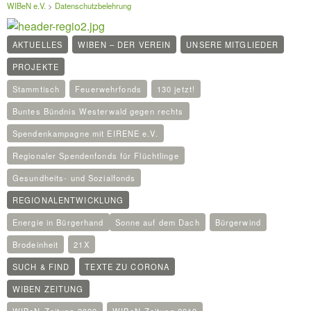
WIBeN e.V.
>
Datenschutzbelehrung
AKTUELLES
WIBEN – DER VEREIN
UNSERE MITGLIEDER
PROJEKTE
Stammtisch
Feuerwehrfonds
130 jetzt!
Buntes Bündnis Westerwald gegen rechts
Spendenkampagne mit EIRENE e.V.
Regionaler Spendenfonds für Flüchtlinge
Gesundheits- und Sozialfonds
REGIONALENTWICKLUNG
Energie in Bürgerhand
Sonne auf dem Dach
Bürgerwind
Brodeinheit
21X
SUCH & FIND
TEXTE ZU CORONA
WIBEN ZEITUNG