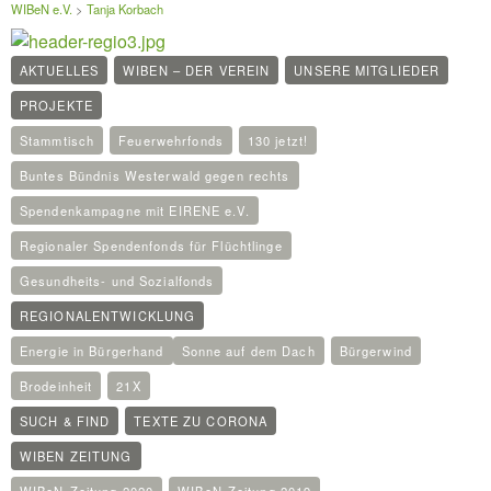
WIBeN e.V.
>
Tanja Korbach
AKTUELLES
WIBEN – DER VEREIN
UNSERE MITGLIEDER
PROJEKTE
Stammtisch
Feuerwehrfonds
130 jetzt!
Buntes Bündnis Westerwald gegen rechts
Spendenkampagne mit EIRENE e.V.
Regionaler Spendenfonds für Flüchtlinge
Gesundheits- und Sozialfonds
REGIONALENTWICKLUNG
Energie in Bürgerhand
Sonne auf dem Dach
Bürgerwind
Brodeinheit
21X
SUCH & FIND
TEXTE ZU CORONA
WIBEN ZEITUNG