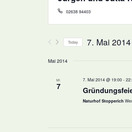
02638 94403
7. Mai 2014
Today
Select
date.
Mai 2014
7. Mai 2014 @ 19:00
-
22
MI.
7
Gründungsfei
Naturhof Stopperich
Wes