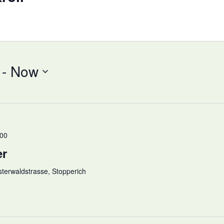
 - 
Now
:00
er
terwaldstrasse, Stopperich